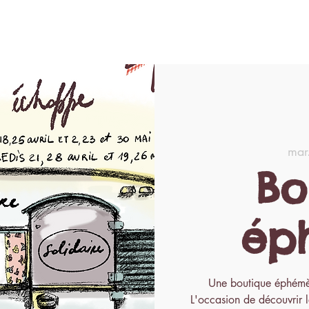
n ligne
Les News
À propos
Contact
mar
Bo
ép
Une boutique éphémèr
L'occasion de découvrir le