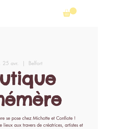
. 25 avr.
  |  
Belfort
utique
hémère
e se pose chez Michotte et Confiote !
 lieux aux travers de créatrices, artistes et