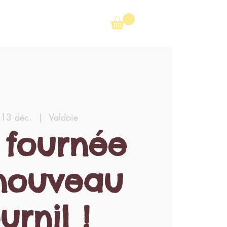
 13 déc.
  |  
Valdoie
 fournée
nouveau
urnil !