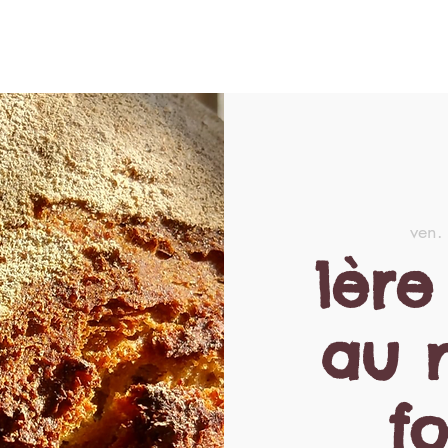
n ligne
Les News
À propos
Contact
ven.
1ère
au 
fo